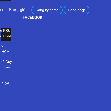
ch
Bảng giá
Đăng ký demo
Đăng nhập
FACEBOOK
g Kiệt,
p. HCM.
 Văn
Tp.HCM
 phố Duy
u Giấy,
 Tokyo