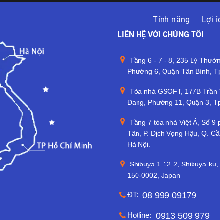
Tính năng
Lợi í
LIÊN HỆ VỚI CHÚNG TÔI
Tầng 6 - 7 - 8, 235 Lý Thườn
Phường 6, Quận Tân Bình, T
Tòa nhà GSOFT, 177B Trần
Đang, Phường 11, Quận 3, 
Tầng 7 tòa nhà Việt Á, Số 9
Tân, P. Dịch Vọng Hậu, Q. Cầ
Hà Nội.
Shibuya 1-12-2, Shibuya-ku,
150-0002, Japan
ĐT:
08 999 09179
Hotline:
0913 509 979