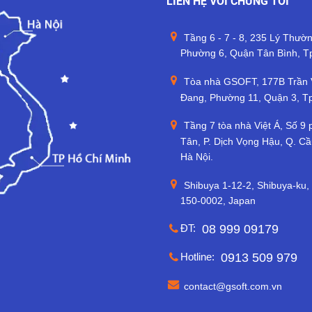
LIÊN HỆ VỚI CHÚNG TÔI
Tầng 6 - 7 - 8, 235 Lý Thườn
Phường 6, Quận Tân Bình, T
Tòa nhà GSOFT, 177B Trần
Đang, Phường 11, Quận 3, 
Tầng 7 tòa nhà Việt Á, Số 9
Tân, P. Dịch Vọng Hậu, Q. Cầ
Hà Nội.
Shibuya 1-12-2, Shibuya-ku,
150-0002, Japan
ĐT:
08 999 09179
Hotline:
0913 509 979
contact@gsoft.com.vn