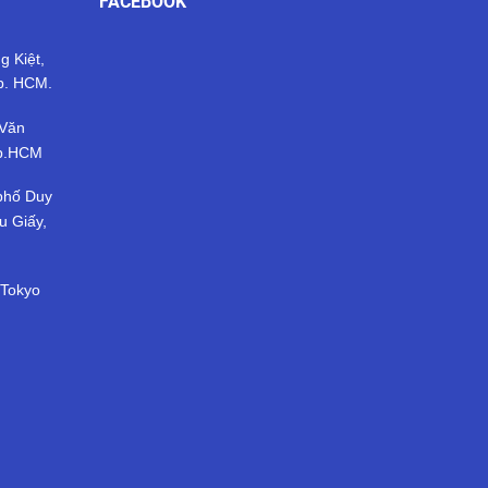
FACEBOOK
g Kiệt,
p. HCM.
 Văn
Tp.HCM
 phố Duy
u Giấy,
 Tokyo