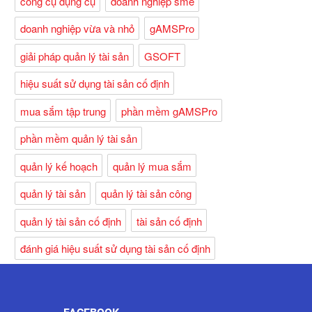
công cụ dụng cụ
doanh nghiệp sme
doanh nghiệp vừa và nhỏ
gAMSPro
giải pháp quản lý tài sản
GSOFT
hiệu suất sử dụng tài sản cố định
mua sắm tập trung
phần mềm gAMSPro
phần mềm quản lý tài sản
quản lý kế hoạch
quản lý mua sắm
quản lý tài sản
quản lý tài sản công
quản lý tài sản cố định
tài sản cố định
đánh giá hiệu suất sử dụng tài sản cố định