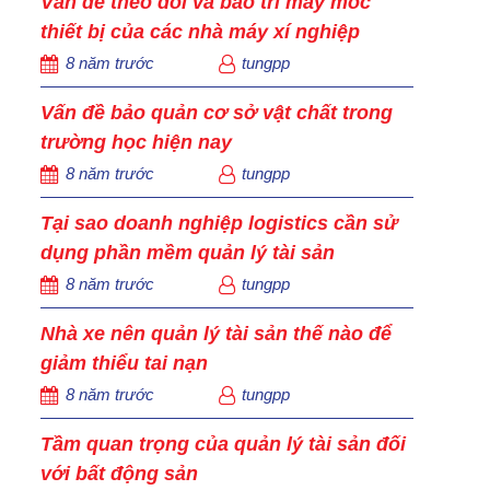
Vấn đề theo dõi và bảo trì máy móc
thiết bị của các nhà máy xí nghiệp
8 năm trước
tungpp
Vấn đề bảo quản cơ sở vật chất trong
trường học hiện nay
8 năm trước
tungpp
Tại sao doanh nghiệp logistics cần sử
dụng phần mềm quản lý tài sản
8 năm trước
tungpp
Nhà xe nên quản lý tài sản thế nào để
giảm thiểu tai nạn
8 năm trước
tungpp
Tầm quan trọng của quản lý tài sản đối
với bất động sản