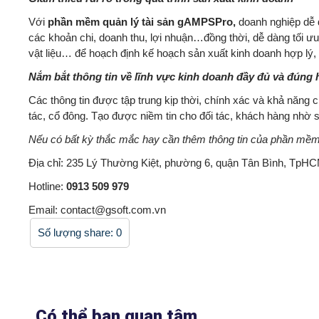
Với
phần mềm quản lý tài sản
gAMPSPro,
doanh nghiệp dễ 
các khoản chi, doanh thu, lợi nhuận…đồng thời, dễ dàng tối 
vật liệu… để hoạch định kế hoạch sản xuất kinh doanh hợp lý, k
Nắm bắt thông tin về lĩnh vực kinh doanh đầy đủ và đúng 
Các thông tin được tập trung kịp thời, chính xác và khả năng 
tác, cổ đông. Tạo được niềm tin cho đối tác, khách hàng nhờ 
Nếu có bất kỳ thắc mắc hay cần thêm thông tin của phần mềm. Xi
Địa chỉ: 235 Lý Thường Kiệt, phường 6, quận Tân Bình, TpH
Hotline:
0913 509 979
Email:
contact@gsoft.com.vn
Số lượng share:
0
Có thể bạn quan tâm